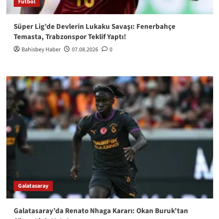
Futbol
Süper Lig’de Devlerin Lukaku Savaşı: Fenerbahçe
Temasta, Trabzonspor Teklif Yaptı!
Bahisbey Haber
07.08.2026
0
Galatasaray
Galatasaray’da Renato Nhaga Kararı: Okan Buruk’tan