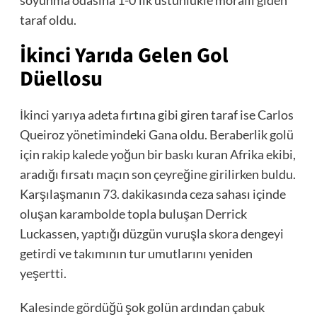
soyunma odasına 1-0’lık üstünlükle moralli giden
taraf oldu.
İkinci Yarıda Gelen Gol
Düellosu
İkinci yarıya adeta fırtına gibi giren taraf ise Carlos
Queiroz yönetimindeki Gana oldu. Beraberlik golü
için rakip kalede yoğun bir baskı kuran Afrika ekibi,
aradığı fırsatı maçın son çeyreğine girilirken buldu.
Karşılaşmanın 73. dakikasında ceza sahası içinde
oluşan karambolde topla buluşan Derrick
Luckassen, yaptığı düzgün vuruşla skora dengeyi
getirdi ve takımının tur umutlarını yeniden
yeşertti.
Kalesinde gördüğü şok golün ardından çabuk