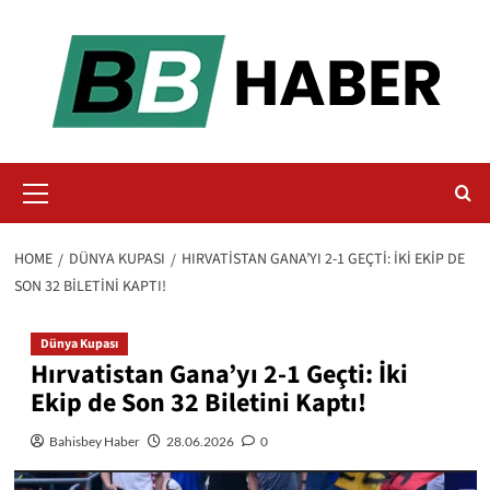
Skip
to
content
Primary
Menu
HOME
DÜNYA KUPASI
HIRVATISTAN GANA’YI 2-1 GEÇTI: İKI EKIP DE
SON 32 BILETINI KAPTI!
Dünya Kupası
Hırvatistan Gana’yı 2-1 Geçti: İki
Ekip de Son 32 Biletini Kaptı!
Bahisbey Haber
28.06.2026
0