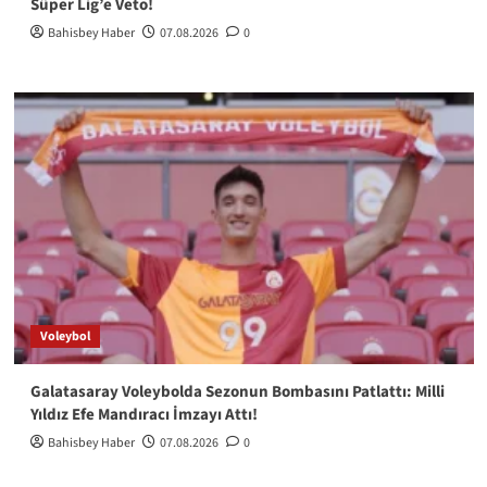
Süper Lig’e Veto!
Bahisbey Haber
07.08.2026
0
Voleybol
Galatasaray Voleybolda Sezonun Bombasını Patlattı: Milli
Yıldız Efe Mandıracı İmzayı Attı!
Bahisbey Haber
07.08.2026
0