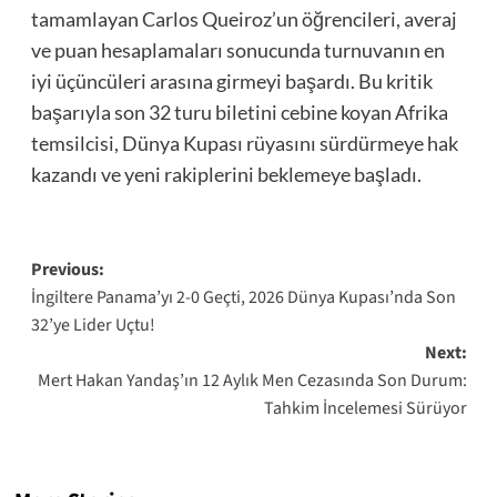
tamamlayan Carlos Queiroz’un öğrencileri, averaj
ve puan hesaplamaları sonucunda turnuvanın en
iyi üçüncüleri arasına girmeyi başardı. Bu kritik
başarıyla son 32 turu biletini cebine koyan Afrika
temsilcisi, Dünya Kupası rüyasını sürdürmeye hak
kazandı ve yeni rakiplerini beklemeye başladı.
Post
Previous:
İngiltere Panama’yı 2-0 Geçti, 2026 Dünya Kupası’nda Son
navigation
32’ye Lider Uçtu!
Next:
Mert Hakan Yandaş’ın 12 Aylık Men Cezasında Son Durum:
Tahkim İncelemesi Sürüyor