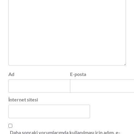
Ad
E-posta
İnternet sitesi
Daha sonraki yorumlarımda kullanılması için adım, e-