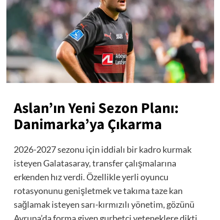
Aslan’ın Yeni Sezon Planı:
Danimarka’ya Çıkarma
2026-2027 sezonu için iddialı bir kadro kurmak
isteyen Galatasaray, transfer çalışmalarına
erkenden hız verdi. Özellikle yerli oyuncu
rotasyonunu genişletmek ve takıma taze kan
sağlamak isteyen sarı-kırmızılı yönetim, gözünü
Avrupa’da forma giyen gurbetçi yeteneklere dikti.