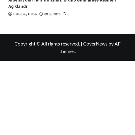
Arsenal’den Yılın Transferi: Bruno Guimaraes Resmen
Açıklandı
Bahisbey Haber
08.08.2026
0
Copyright © All rights reserved.
|
CoverNews
by AF
themes.