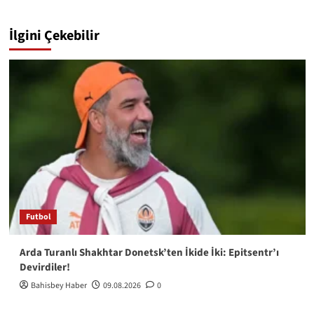
İlgini Çekebilir
Futbol
Arda Turanlı Shakhtar Donetsk’ten İkide İki: Epitsentr’ı
Devirdiler!
Bahisbey Haber
09.08.2026
0