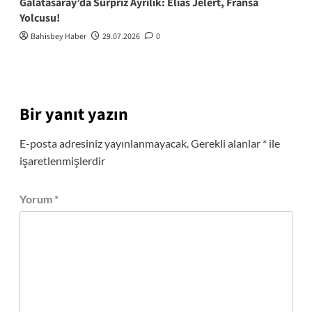
Galatasaray’da Sürpriz Ayrılık: Elias Jelert, Fransa
Yolcusu!
Bahisbey Haber
29.07.2026
0
Bir yanıt yazın
E-posta adresiniz yayınlanmayacak.
Gerekli alanlar
*
ile
işaretlenmişlerdir
Yorum
*