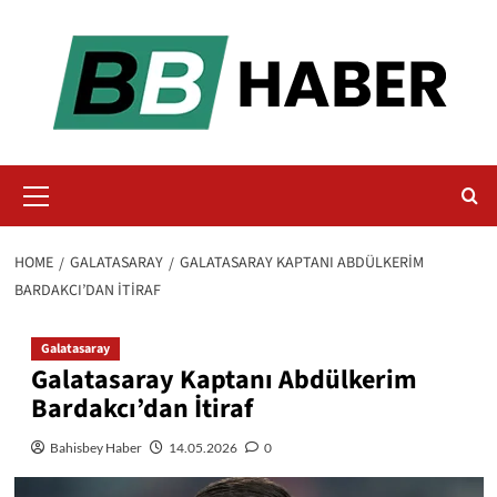
Skip
to
content
Primary
Menu
HOME
GALATASARAY
GALATASARAY KAPTANI ABDÜLKERIM
BARDAKCI’DAN İTIRAF
Galatasaray
Galatasaray Kaptanı Abdülkerim
Bardakcı’dan İtiraf
Bahisbey Haber
14.05.2026
0