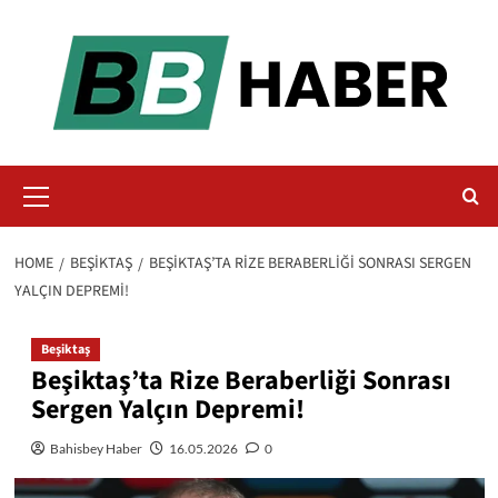
Skip
to
content
Primary
Menu
HOME
BEŞIKTAŞ
BEŞIKTAŞ’TA RIZE BERABERLIĞI SONRASI SERGEN
YALÇIN DEPREMI!
Beşiktaş
Beşiktaş’ta Rize Beraberliği Sonrası
Sergen Yalçın Depremi!
Bahisbey Haber
16.05.2026
0