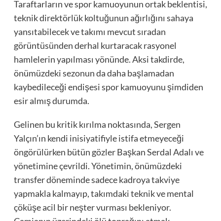
Taraftarların ve spor kamuoyunun ortak beklentisi,
teknik direktörlük koltuğunun ağırlığını sahaya
yansıtabilecek ve takımı mevcut sıradan
görüntüsünden derhal kurtaracak rasyonel
hamlelerin yapılması yönünde. Aksi takdirde,
önümüzdeki sezonun da daha başlamadan
kaybedileceği endişesi spor kamuoyunu şimdiden
esir almış durumda.
Gelinen bu kritik kırılma noktasında, Sergen
Yalçın’ın kendi inisiyatifiyle istifa etmeyeceği
öngörülürken bütün gözler Başkan Serdal Adalı ve
yönetimine çevrildi. Yönetimin, önümüzdeki
transfer döneminde sadece kadroya takviye
yapmakla kalmayıp, takımdaki teknik ve mental
çöküşe acil bir neşter vurması bekleniyor.
Camianın üzerindeki ölü toprağını atmak,