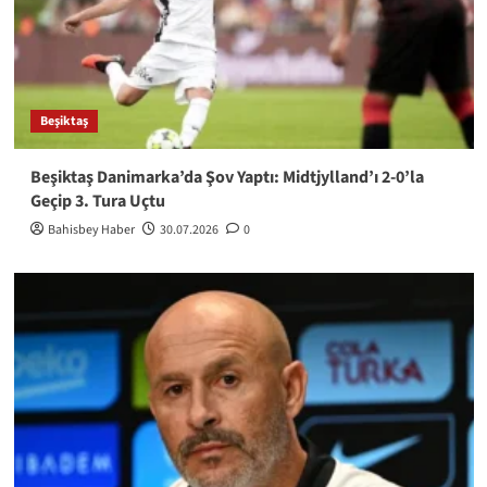
Beşiktaş
Beşiktaş Danimarka’da Şov Yaptı: Midtjylland’ı 2-0’la
Geçip 3. Tura Uçtu
Bahisbey Haber
30.07.2026
0