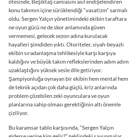
ötesinde, Beşiktaş camiasını asıl endişelendiren
konu takımın içine sürüklendiği “vasatizm” sarmalı
oldu. Sergen Yalçın yönetimindeki ekibin taraftara
ne oyun gücü ne de skor anlamında güven
vermemesi, gelecek sezon adına kurulacak
hayalleri şimdiden yıktı. Otoriteler, siyah-beyazlı
ekibin sıradanlaşma tehlikesiyle karşı karşıya
kaldığını ve büyük takım reflekslerinden adım adım
uzaklaştığını yüksek sesle dile getiriyor.
Şampiyonluğa oynayan bir ekibin hem mental hem
de teknik açıdan çok daha güçlü, kriz anlarında
problem çözebilen zeki oyunculara ve oyun
planlarına sahip olması gerektiğinin altı önemle
çiziliyor.
Bu karamsar tablo karşısında, “Sergen Yalçın
giderse yerine kim gelir?” şeklindeki savunmalar