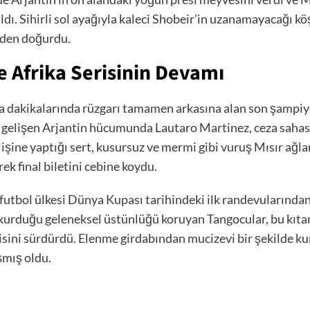
ı. Sihirli sol ayağıyla kaleci Shobeir’in uzanamayacağı köş
niden doğurdu.
 Afrika Serisinin Devamı
dakikalarında rüzgarı tamamen arkasına alan son şampiyon
ı gelişen Arjantin hücumunda Lautaro Martinez, ceza sah
işine yaptığı sert, kusursuz ve mermi gibi vuruş Mısır ağ
ek final biletini cebine koydu.
 futbol ülkesi Dünya Kupası tarihindeki ilk randevularından 
 kurduğu geleneksel üstünlüğü koruyan Tangocular, bu kıtan
isini sürdürdü. Elenme girdabından mucizevi bir şekilde k
şmış oldu.