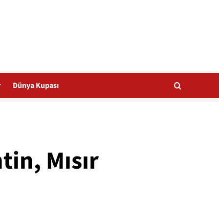
r
Dünya Kupası
in, Mısır