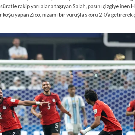
üratle rakip yarı alana taşıyan Salah, pasını çizgiye inen H
 koşu yapan Zico, nizami bir vuruşla skoru 2-0’a getirerek ç