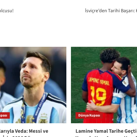
olcusu!
İsviçre’den Tarihi Başarı:
pası
Dünya Kupası
arıyla Veda: Messi ve
Lamine Yamal Tarihe Geçti